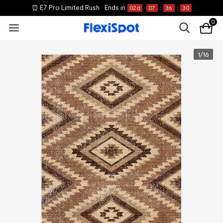
⏰ E7 Pro Limited Rush
Ends in
02
d
07
:
36
:
30
0
1
/
16